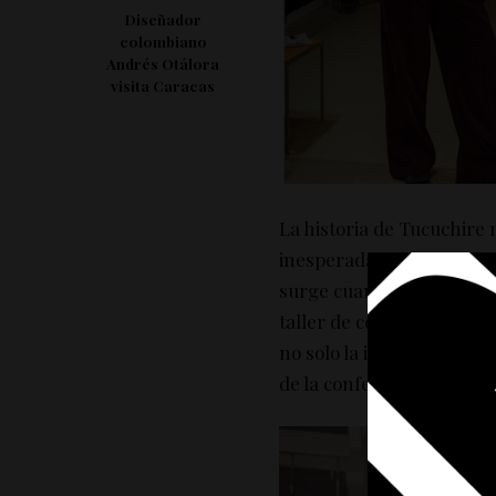
Diseñador
colombiano
Andrés Otálora
visita Caracas
La historia de Tucuchire
inesperada. Federika Mad
surge cuando una amiga d
taller de costura, la con
no solo la invitó a diseñ
de la confección, desde c