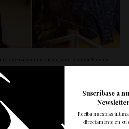
 no comenzó en una oficina, sino con una llamada
riz, fundadora de la marca, recuerda que la idea
el colegio, quien había puesto en marcha su propio
tacta buscando clientes. En esa conversación, su amiga
ar, sino que posteriormente le enseñó los fundamentos
Suscríbase a n
ómo cortar piezas hasta el manejo de patrones.
Newslette
Reciba nuestras última
directamente en su 