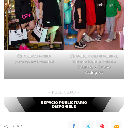
Arantza Hessin
María Victoria Italiano,
y Françoise Rouzaud
Tamara Molina, Valeria
Catanho y Oriana
Rodríguez
– PUBLICIDAD –
SHARES