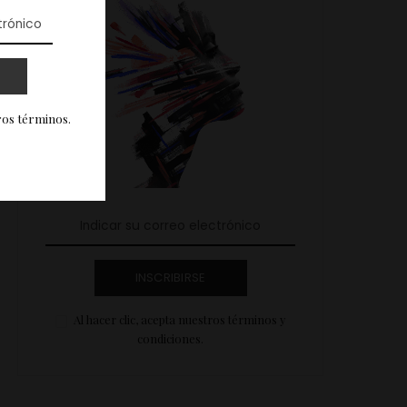
ros términos.
INSCRIBIRSE
Al hacer clic, acepta nuestros términos y
condiciones.