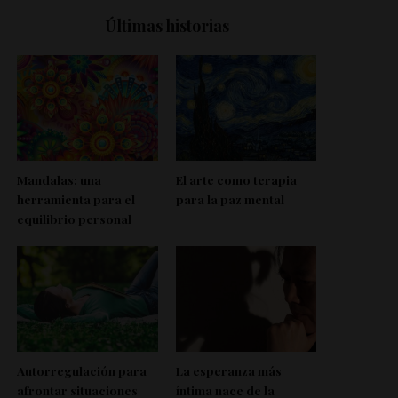
Últimas historias
Mandalas: una
El arte como terapia
herramienta para el
para la paz mental
equilibrio personal
Autorregulación para
La esperanza más
afrontar situaciones
íntima nace de la