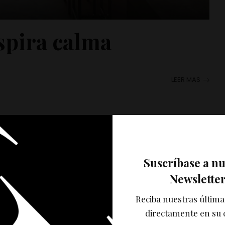
spira calma
LEER MAS
Suscríbase a n
Newslette
Reciba nuestras última
directamente en su 