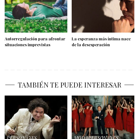
Autorregulación para afrontar
La esperanza más íntima nace
situaciones imprevistas
de la desesperación
TAMBIÉN TE PUEDE INTERESAR
PERSONAJES
MODA
PERSONAJES