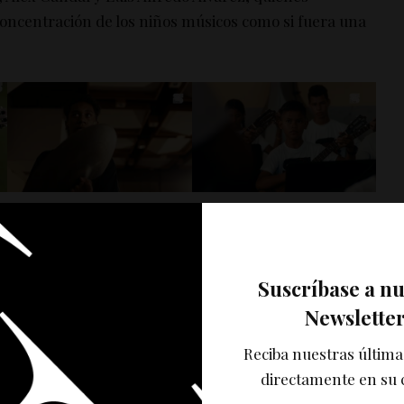
 concentración de los niños músicos como si fuera una
.
ños de núcleos de El Sistema en Canaima, Cojedes,
n Eduardo Méndez, director ejecutivo de la
rincipal es recaudar fondos a nivel mundial para
Suscríbase a n
quipamiento para los núcleos de todo el país.
Newslette
Reciba nuestras última
directamente en su 