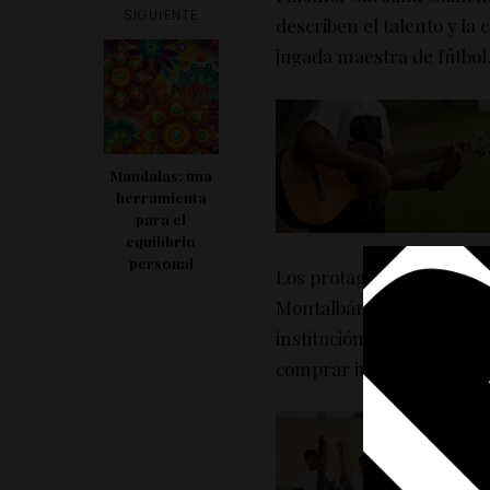
SIGUIENTE
describen el talento y la
jugada maestra de fútbol
Mandalas: una
herramienta
para el
equilibrio
personal
Los protagonistas son ni
Montalbán y Petare. Segú
institución, el objetivo p
comprar instrumentos y e