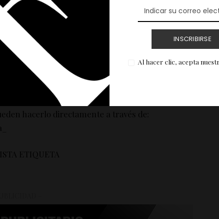
INSCRIBIRSE
Al hacer clic, acepta nuest
con el calendario del Mundial y luego se extenderá
ándose al béisbol y al tenis.
eden hacerlo directamente a través de:
a_
VISTA ETIQUETA
UBLICIDAD –