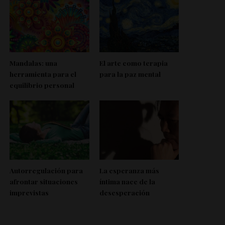
Mandalas: una
El arte como terapia
herramienta para el
para la paz mental
equilibrio personal
Autorregulación para
La esperanza más
afrontar situaciones
íntima nace de la
imprevistas
desesperación