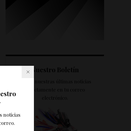
Nuestro Boletín
Recibe nuestras últimas noticias
directamente en tu correo
uestro
electrónico.
r
s noticias
correo.