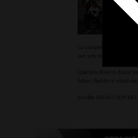
La campaña evolucionará 
por seis meses más, adapt
Quienes deseen donar pu
https://linktr.ee/elsistem
Escribe REDACCIÓN RE
– P