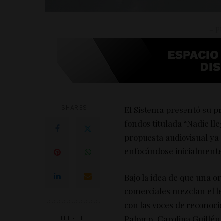
– P
SHARES
El Sistema presentó su 
fondos titulada “Nadie ll
propuesta audiovisual ya
enfocándose inicialmente
Bajo la idea de que una o
comerciales mezclan el l
con las voces de recono
Palomo, Carolina Guillén,
LEER EL