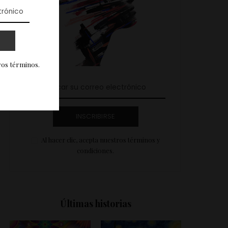
ros términos.
INSCRIBIRSE
Al hacer clic, acepta nuestros términos y
condiciones.
Últimas historias