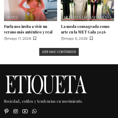
MODA
ARTE
DESTACADOS
MODA
Furla nos invita a vivir un
La moda consagrada como
verano más auténtico y real
arte en la MET Gala 2026
mayo 17, 2026
mayo 5, 2026
LEER MAS CONTENIDOS
Sociedad, estilos y tendencias en movimiento.