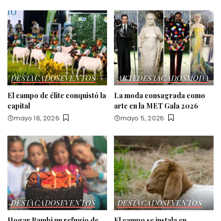
DESTACADOS
EVENTOS
ARTE
DESTACADOS
MODA
El campo de élite conquistó la
La moda consagrada como
capital
arte en la MET Gala 2026
mayo 18, 2026
mayo 5, 2026
DESTACADOS
EVENTOS
DESTACADOS
EVENTOS
Hogar Bambi un refugio de
El campo se instala en